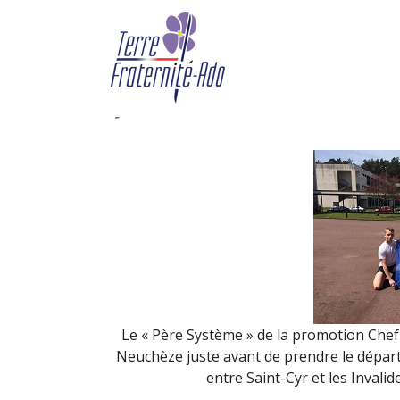
Le « Père Système » d
Neuchèze se prépare p
By Terre Fraternité,
9th mai 2
Le « Père Système » de la promotion Chef
Neuchèze juste avant de prendre le départ
entre Saint-Cyr et les Invalide