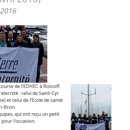
OFFICIERS
 2016
DE
LA
NEUCHÈZE
DANS
LE
TÉLÉGRAMME
DE
BREST
(24
AVRIL
2016)
 course de l’EDHEC à Roscoff.
ernité : celui de Saint-Cyr
 et celui de l’Ecole de santé
n-Bron.
uipes, qui ont reçu un petit
 pour l’occasion.