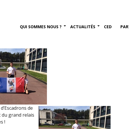
e la promotion CES de
our son relais (mai 2016)
QUI SOMMES NOUS ?
ACTUALITÉS
CED
PAR
016
 d’Escadrons de
 du grand relais
s !