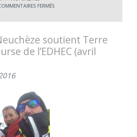
SUR
COMMENTAIRES FERMÉS
LES
DEUX
ÉQUIPAGES
SOUTENANT
Neuchèze soutient Terre
TERRE
ourse de l’EDHEC (avril
FRATERNITÉ
À
LA
COURSE
 2016
DE
L’EDHEC
(AVRIL
2016)