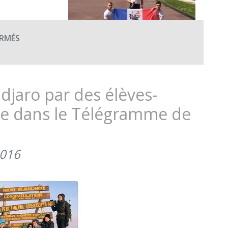
SUR
RMÉS
LE
« PÈRE
SYSTÈME »
DE
djaro par des élèves-
LA
èze dans le Télégramme de
PROMOTION
CES
DE
NEUCHÈZE
2016
SE
PRÉPARE
POUR
SON
RELAIS
(MAI