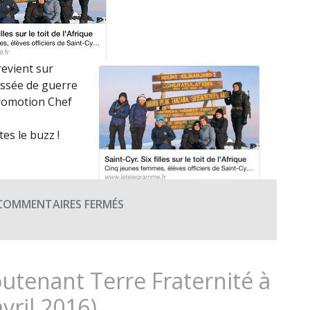
2016)
evient sur
lessée de guerre
 Promotion Chef
es le buzz !
SUR
COMMENTAIRES FERMÉS
L’ASCENSION
DU
KILIMANDJARO
PAR
utenant Terre Fraternité à
DES
vril 2016)
ÉLÈVES-