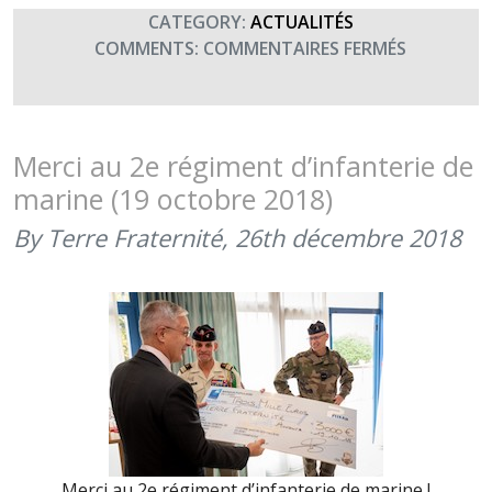
CATEGORY:
ACTUALITÉS
SUR
COMMENTS:
COMMENTAIRES FERMÉS
MERCI
AUX
LIEUTENA
DU
Merci au 2e régiment d’infanterie de
2ÈME
marine (19 octobre 2018)
RIMA
(JANVIER
By Terre Fraternité,
26th décembre 2018
2022)
Merci au 2e régiment d’infanterie de marine !