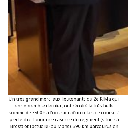
Un très grand merci aux lieutenants du
2e RIMa
qui,
en septembre dernier, ont récolté la très belle
somme de 3500€ à l’occasion d’un relais de course à
pied entre l’ancienne caserne du régiment (située à
Brest) et l’actuelle (au Mans). 390 km parcourus en