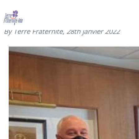
Merci aux lieutenants du 2ème RIMa
(janvier 2022)
By Terre Fraternité,
28th janvier 2022