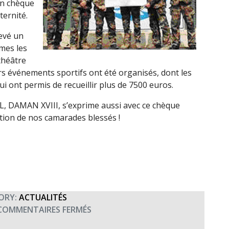
un chèque
ternité.
levé un
mmes les
théâtre
urs événements sportifs ont été organisés, dont les
i ont permis de recueillir plus de 7500 euros.
L, DAMAN XVIII, s’exprime aussi avec ce chèque
tion de nos camarades blessés !
ORY:
ACTUALITÉS
SUR
COMMENTAIRES FERMÉS
MERCI