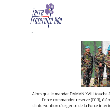
Merci infiniment au 
son précieux soutien
By Adveris,
1st février 2013
Alors que le mandat DAMAN XVIII touche à 
Force commander reserve (FCR), élé
d’intervention d’urgence de la Force intér