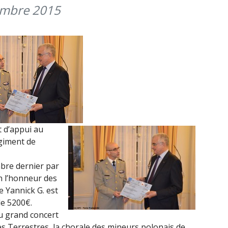
embre 2015
POLONAIS,
MUSIQUE
DES
FORCES
TERRESTRES
DE
LILLE
ET
CHORALE
D’ENFANTS
t d’appui au
DE
giment de
DOUAI
(20H00)
mbre dernier par
en l’honneur des
e Yannick G. est
e 5200€.
u grand concert
s Terrestres, la chorale des mineurs polonais de