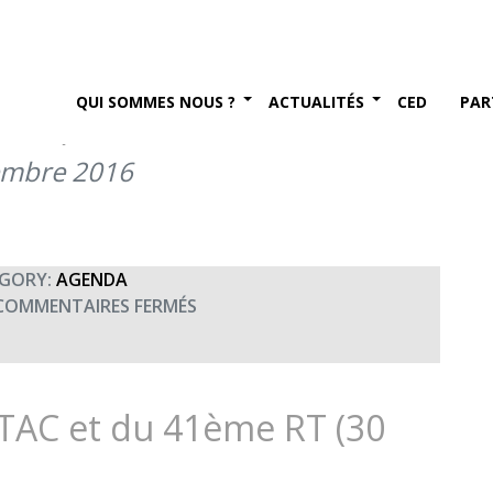
rale des mineurs polonais,
restres de Lille et chorale
QUI SOMMES NOUS ?
ACTUALITÉS
CED
PAR
0h00)
embre 2016
GORY:
AGENDA
SUR
COMMENTAIRES FERMÉS
CONCERT
DE
DOUAI
:
BTAC et du 41ème RT (30
CHORALE
DES
MINEURS