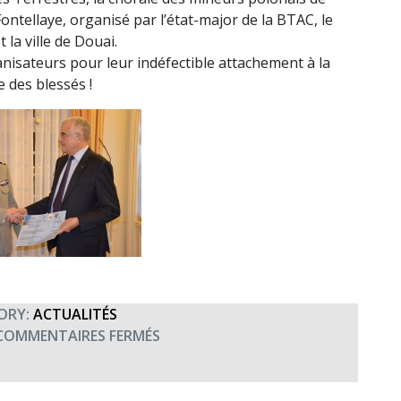
Fontellaye, organisé par l’état-major de la BTAC, le
 la ville de Douai.
anisateurs pour leur indéfectible attachement à la
 des blessés !
ORY:
ACTUALITÉS
SUR
COMMENTAIRES FERMÉS
REMISE
DE
DON