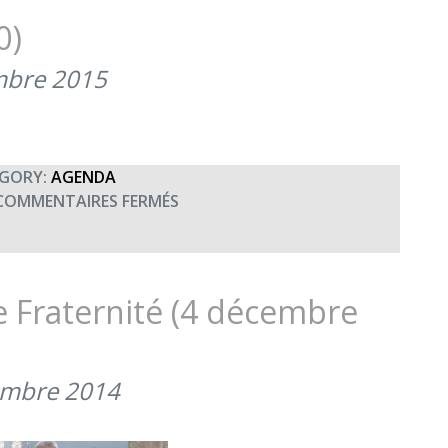
DE
0)
LA
BTAC
mbre 2015
ET
DU
41ÈME
RT
GORY:
AGENDA
(30
SUR
COMMENTAIRES FERMÉS
NOVEMBRE
CONCERT
2015)
À
DOUAI
(20H00)
e Fraternité (4 décembre
embre 2014