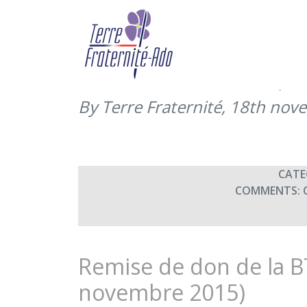
Concert de Douai : cho
musique des forces ter
d’enfants de Douai (2
By Terre Fraternité,
18th nov
CATE
COMMENTS:
Remise de don de la 
novembre 2015)