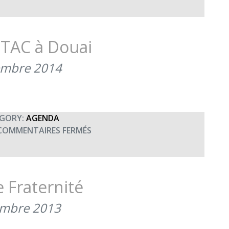
LA
BTAC
SOUTIENT
TERRE
BTAC à Douai
FRATERNITÉ
(4
embre 2014
DÉCEMBRE
2014)
GORY:
AGENDA
SUR
COMMENTAIRES FERMÉS
CONCERT
ANNUEL
DE
LA
 Fraternité
BTAC
À
embre 2013
DOUAI