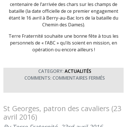
centenaire de l’arrivée des chars sur les champs de
bataille (la date officielle de ce premier engagement
étant le 16 avril à Berry-au-Bac lors de la bataille du
Chemin des Dames).
Terre Fraternité souhaite une bonne fête à tous les
personnels de « l’ABC » qu’ils soient en mission, en
opération ou encore ailleurs !
CATEGORY:
ACTUALITÉS
SUR
COMMENTS:
COMMENTAIRES FERMÉS
SAINT
GEORGES,
FÊTE
DE
St Georges, patron des cavaliers (23
L’ARME
avril 2016)
BLINDÉE
CAVALERI
By Terre Fraternité,
23rd avril 2016