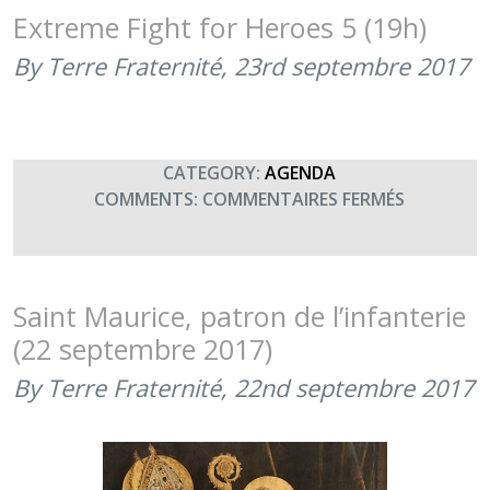
Extreme Fight for Heroes 5 (19h)
By Terre Fraternité,
23rd septembre 2017
CATEGORY:
AGENDA
SUR
COMMENTS:
COMMENTAIRES FERMÉS
EXTREME
FIGHT
FOR
HEROES
Saint Maurice, patron de l’infanterie
5
(22 septembre 2017)
(19H)
By Terre Fraternité,
22nd septembre 2017