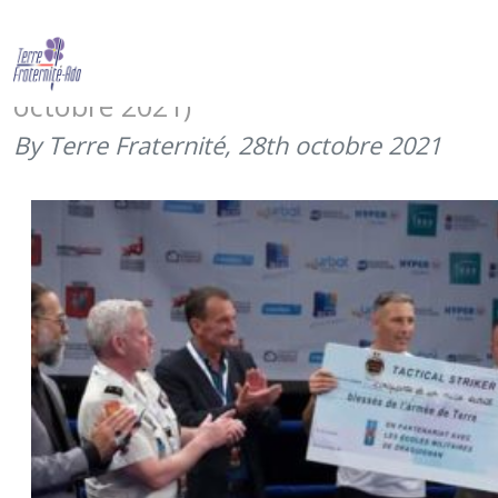
8e gala des sports de combat –
Extreme Fight For Heroes (16
octobre 2021)
By Terre Fraternité,
28th octobre 2021