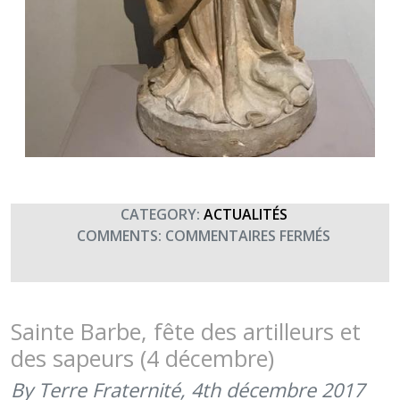
CATEGORY:
ACTUALITÉS
SUR
COMMENTS:
COMMENTAIRES FERMÉS
SAINTE
BARBE,
PATRONN
DES
Sainte Barbe, fête des artilleurs et
ARTILLEU
des sapeurs (4 décembre)
ET
DU
By Terre Fraternité,
4th décembre 2017