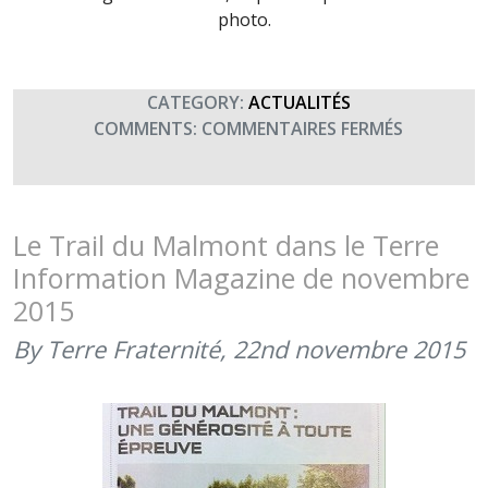
photo.
CATEGORY:
ACTUALITÉS
SUR
COMMENTS:
COMMENTAIRES FERMÉS
LE
GALA
DES
SPORTS
Le Trail du Malmont dans le Terre
DE
Information Magazine de novembre
COMBAT
2015
DANS
LE
By Terre Fraternité,
22nd novembre 2015
MAGAZIN
DES
ADHÉREN
UNÉO
(JUILLET