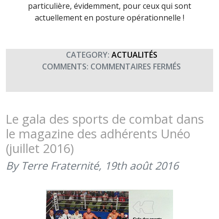
particulière, évidemment, pour ceux qui sont
actuellement en posture opérationnelle !
CATEGORY:
ACTUALITÉS
SUR
COMMENTS:
COMMENTAIRES FERMÉS
SAINT
MAURICE,
PATRON
DE
Le gala des sports de combat dans
L’INFANTE
le magazine des adhérents Unéo
(22
(juillet 2016)
SEPTEMBR
2017)
By Terre Fraternité,
19th août 2016