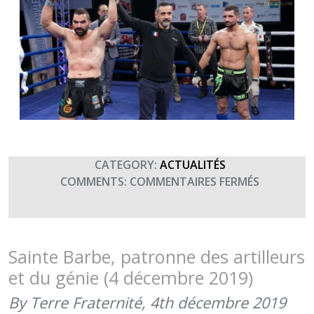
CATEGORY:
ACTUALITÉS
SUR
COMMENTS:
COMMENTAIRES FERMÉS
8E
GALA
DES
SPORTS
Sainte Barbe, patronne des artilleurs
DE
et du génie (4 décembre 2019)
COMBAT
–
By Terre Fraternité,
4th décembre 2019