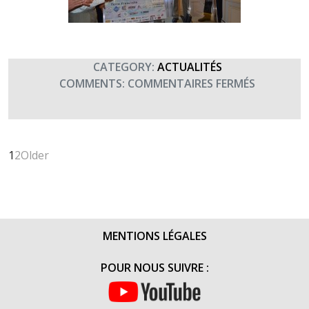
CATEGORY:
ACTUALITÉS
SUR
COMMENTS:
COMMENTAIRES FERMÉS
REMISE
DE
CHÈQUE
DE
1
2
Older
DRAGUIG
(30
JUIN
2015)
MENTIONS LÉGALES
POUR NOUS SUIVRE :