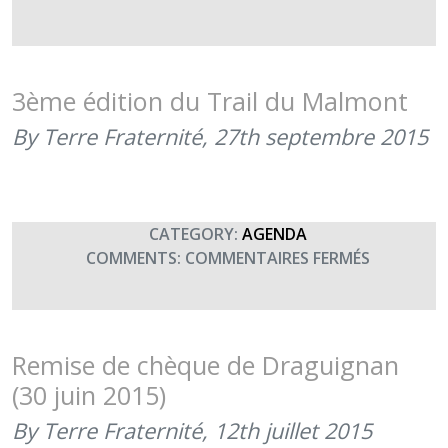
LE
TRAIL
DU
MALMON
3ème édition du Trail du Malmont
DANS
By Terre Fraternité,
27th septembre 2015
LE
TERRE
INFORMA
MAGAZIN
DE
CATEGORY:
AGENDA
NOVEMBR
SUR
COMMENTS:
COMMENTAIRES FERMÉS
2015
3ÈME
ÉDITION
DU
TRAIL
Remise de chèque de Draguignan
DU
(30 juin 2015)
MALMON
By Terre Fraternité,
12th juillet 2015