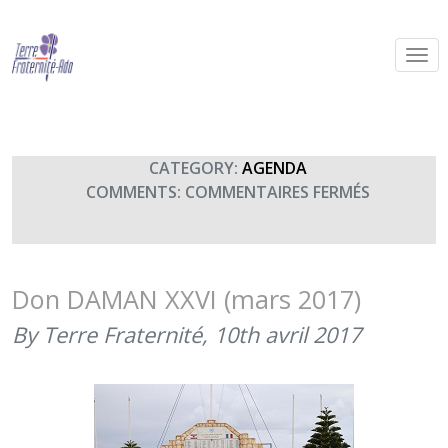
Olympiades militaires au Liban
By Terre Fraternité,
21st mai 2017
CATEGORY:
AGENDA
SUR
COMMENTS:
COMMENTAIRES FERMÉS
OLYMPIAD
MILITAIRE
AU
LIBAN
Don DAMAN XXVI (mars 2017)
By Terre Fraternité,
10th avril 2017