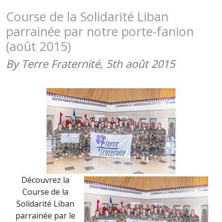
SOLIDARI
Course de la Solidarité Liban
LIBAN
parrainée par notre porte-fanion
DANS
(août 2015)
TERRE
INFORMA
By Terre Fraternité,
5th août 2015
MAGAZIN
DE
NOVEMBR
2015
Découvrez la
Course de la
Solidarité Liban
parrainée par le