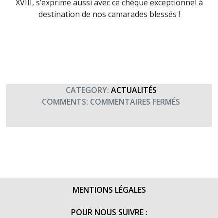
XVIII, s’exprime aussi avec ce chèque exceptionnel à
destination de nos camarades blessés !
CATEGORY:
ACTUALITÉS
SUR
COMMENTS:
COMMENTAIRES FERMÉS
MERCI
INFINIME
AU
MANDAT
DAMAN
XVIII
POUR
MENTIONS LÉGALES
SON
PRÉCIEUX
POUR NOUS SUIVRE :
SOUTIEN