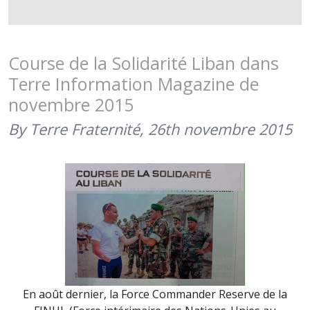
LES
CASQUES
BLEUS
DE
Course de la Solidarité Liban dans
DAMAN
Terre Information Magazine de
COURENT
novembre 2015
POUR
TERRE
By Terre Fraternité,
26th novembre 2015
FRATERNI
(21
DÉCEMBRE
2015)
En août dernier, la Force Commander Reserve de la