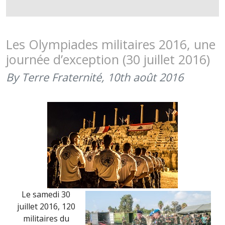
DON
DAMAN
XXVI
(MARS
Les Olympiades militaires 2016, une
2017)
journée d’exception (30 juillet 2016)
By Terre Fraternité,
10th août 2016
Le samedi 30
juillet 2016, 120
militaires du