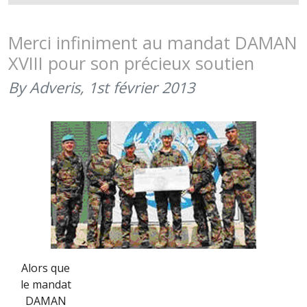
DE
LA
SOLIDARI
Merci infiniment au mandat DAMAN
LIBAN
XVIII pour son précieux soutien
PARRAINÉ
PAR
By Adveris,
1st février 2013
NOTRE
PORTE-
FANION
(AOÛT
2015)
Alors que
le mandat
DAMAN