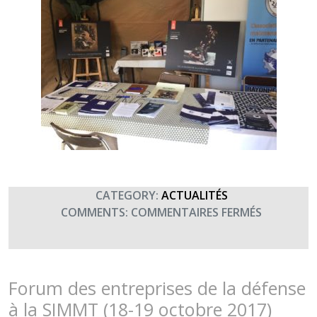
CATEGORY:
ACTUALITÉS
SUR
COMMENTS:
COMMENTAIRES FERMÉS
TERRE
FRATERNI
PRÉSENTE
À
Forum des entreprises de la défense
LA
à la SIMMT (18-19 octobre 2017)
FED