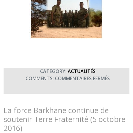
CATEGORY:
ACTUALITÉS
SUR
COMMENTS:
COMMENTAIRES FERMÉS
LE
SOUS-
GROUPEM
LOGISTIQ
La force Barkhane continue de
NUMÉRO
soutenir Terre Fraternité (5 octobre
2
2016)
DE