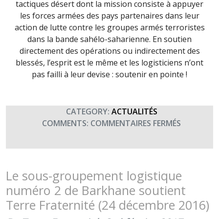
tactiques désert dont la mission consiste à appuyer
les forces armées des pays partenaires dans leur
action de lutte contre les groupes armés terroristes
dans la bande sahélo-saharienne. En soutien
directement des opérations ou indirectement des
blessés, l’esprit est le même et les logisticiens n’ont
pas failli à leur devise : soutenir en pointe !
CATEGORY:
ACTUALITÉS
SUR
COMMENTS:
COMMENTAIRES FERMÉS
LES
LOGISTICI
DE
BARKHAN
Le sous-groupement logistique
SOUTIEN
numéro 2 de Barkhane soutient
TERRE
Terre Fraternité (24 décembre 2016)
FRATERNI
(DÉBUT