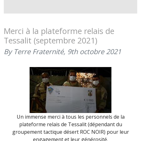
JNBAT
–
RETOUR
SUR
Merci à la plateforme relais de
LES
Tessalit (septembre 2021)
DONS
–
By Terre Fraternité,
9th octobre 2021
MERCI
À
LA
PLATEFO
OPÉRATIO
DE
GAO
(SEPTEMB
Un immense merci à tous les personnels de la
2021)
plateforme relais de Tessalit (dépendant du
groupement tactique désert ROC NOIR) pour leur
engagement et leur générosité.