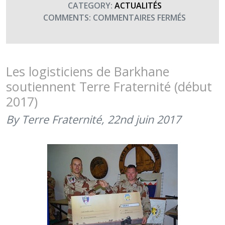
CATEGORY:
ACTUALITÉS
SUR
COMMENTS:
COMMENTAIRES FERMÉS
MERCI
À
LA
PLATEFO
Les logisticiens de Barkhane
RELAIS
soutiennent Terre Fraternité (début
DE
2017)
TESSALIT
(SEPTEMB
By Terre Fraternité,
22nd juin 2017
2021)