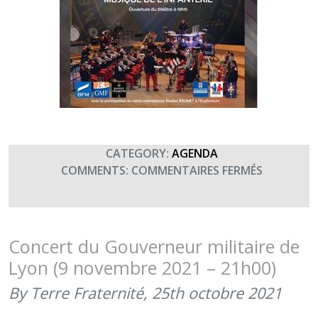
CATEGORY:
AGENDA
SUR
COMMENTS:
COMMENTAIRES FERMÉS
CONCERT
DU
GOUVERN
MILITAIRE
Concert du Gouverneur militaire de
DE
Lyon (9 novembre 2021 – 21h00)
LILLE
(13
By Terre Fraternité,
25th octobre 2021
DÉCEMBRE