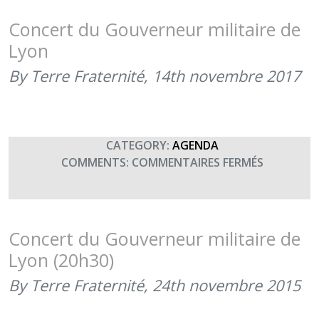
GOUVERN
MILITAIRE
Concert du Gouverneur militaire de
DE
Lyon
LYON
(9
By Terre Fraternité,
14th novembre 2017
NOVEMBR
2021
–
21H00)
CATEGORY:
AGENDA
SUR
COMMENTS:
COMMENTAIRES FERMÉS
CONCERT
DU
GOUVERN
MILITAIRE
Concert du Gouverneur militaire de
DE
Lyon (20h30)
LYON
By Terre Fraternité,
24th novembre 2015