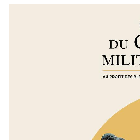
2021
À
20H00)