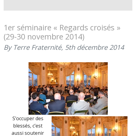
REMISE
DE
CHÈQUE
DE
1er séminaire « Regards croisés »
LA
(29-30 novembre 2014)
PROMOTI
SERGENT-
By Terre Fraternité,
5th décembre 2014
CHEF
ITURRIA
DE
L’ENSOA
(28
MAI
2015)
S’occuper des
blessés, c’est
aussi soutenir