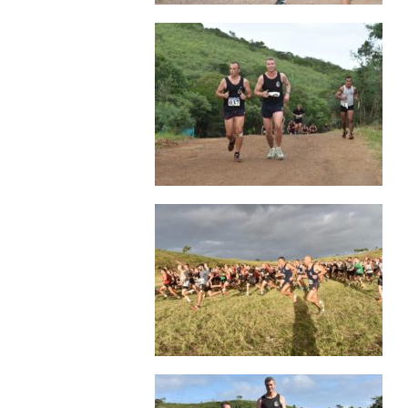
(23
JUIN
2017)