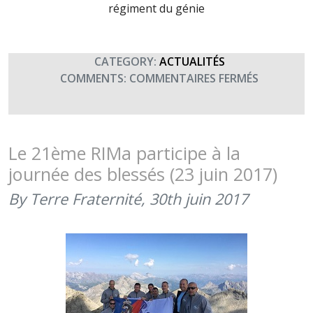
régiment du génie
CATEGORY:
ACTUALITÉS
SUR
COMMENTS:
COMMENTAIRES FERMÉS
MERCI
AU
CFIM
DE
Le 21ème RIMa participe à la
LA
journée des blessés (23 juin 2017)
7ÈME
BRIGADE
By Terre Fraternité,
30th juin 2017
BLINDÉE
(23
JUIN
2017)