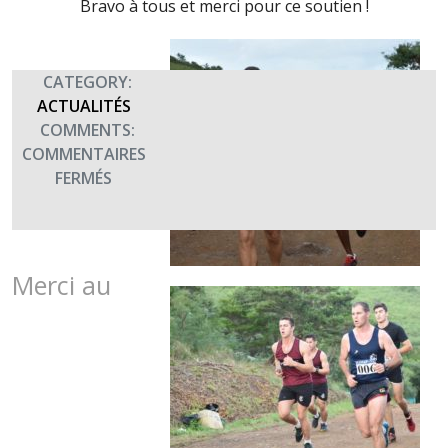
Bravo à tous et merci pour ce soutien !
CATEGORY:
ACTUALITÉS
COMMENTS:
COMMENTAIRES
SUR
FERMÉS
MERCI
AU
RÉGIMENT
D’INFANTERIE
Merci au
DE
MARINE
DU
PACIFIQUE
–
NOUVELLE-
CALÉDONIE