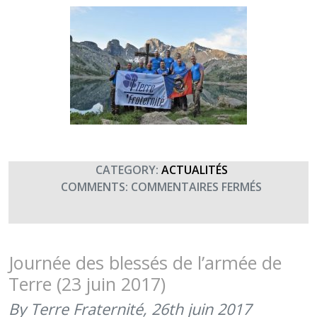
CATEGORY:
ACTUALITÉS
SUR
COMMENTS:
COMMENTAIRES FERMÉS
LE
21ÈME
RIMA
PARTICIPE
Journée des blessés de l’armée de
À
Terre (23 juin 2017)
LA
JOURNÉE
By Terre Fraternité,
26th juin 2017