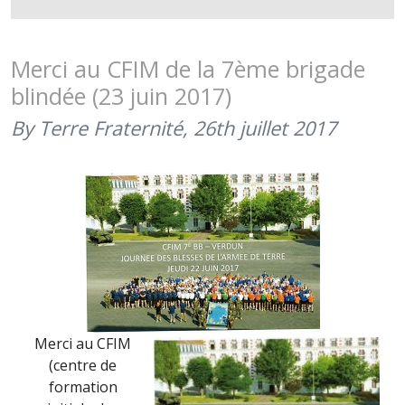
AU
GROUPEM
DE
Merci au CFIM de la 7ème brigade
RECRUTE
blindée (23 juin 2017)
ET
DE
By Terre Fraternité,
26th juillet 2017
SÉLECTIO
NORD-
EST
(23
JUIN
2017)
Merci au CFIM
(centre de
formation