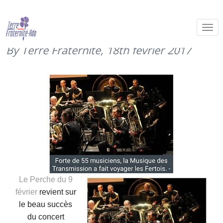
Le concert Unisson de la Ferté
Bernard (3 février 2017)
By Terre Fraternité,
18th février 2017
Le Perche du 9
février
revient sur
le beau succès
du concert