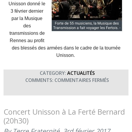
Unisson donné le
3 février dernier
par la Musique
des
transmissions de
Rennes au profit
des blessés des armées dans le cadre de la tournée
Unisson.
CATEGORY:
ACTUALITÉS
SUR
COMMENTS:
COMMENTAIRES FERMÉS
LE
CONCERT
UNISSON
DE
Concert Unisson à La Ferté Bernard
LA
(20h30)
FERTÉ
BERNARD
By Terre Fraternité,
3rd février 2017