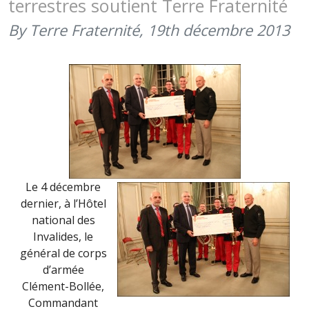
terrestres soutient Terre Fraternité
FORCES
TERRESTR
By Terre Fraternité,
19th décembre 2013
DE
LILLE
(20H30)
Le 4 décembre
dernier, à l’Hôtel
national des
Invalides, le
général de corps
d’armée
Clément-Bollée,
Commandant