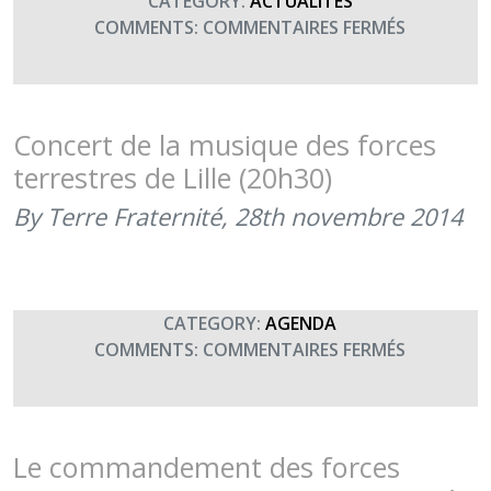
CATEGORY:
ACTUALITÉS
SUR
COMMENTS:
COMMENTAIRES FERMÉS
LE
COMMAN
DES
FORCES
Concert de la musique des forces
TERRESTR
terrestres de Lille (20h30)
SOUTIENT
TERRE
By Terre Fraternité,
28th novembre 2014
FRATERNI
(8
DÉCEMBRE
2014)
CATEGORY:
AGENDA
SUR
COMMENTS:
COMMENTAIRES FERMÉS
CONCERT
DE
LA
MUSIQUE
Le commandement des forces
DES