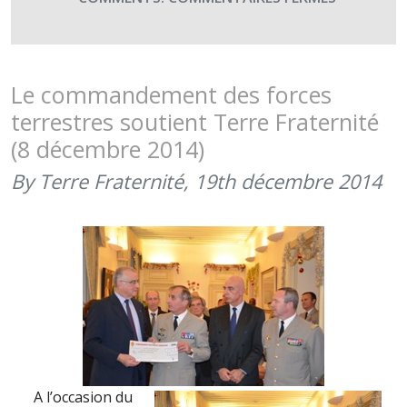
ARRAS
CONCERT
(20H00)
À
–
DOUAI
CONCERT
(20H00)
Le commandement des forces
ANNULE
terrestres soutient Terre Fraternité
(8 décembre 2014)
By Terre Fraternité,
19th décembre 2014
A l’occasion du