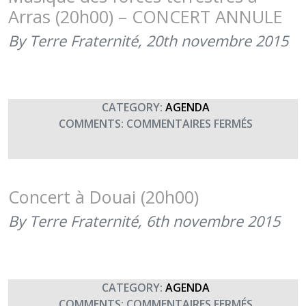
DES
Arras (20h00) – CONCERT ANNULE
FORCES
TERRESTR
By Terre Fraternité,
20th novembre 2015
(30
NOVEMBR
2015)
CATEGORY:
AGENDA
SUR
COMMENTS:
COMMENTAIRES FERMÉS
CONCERT
ANNULE
–
CONCERT
Concert à Douai (20h00)
DE
By Terre Fraternité,
6th novembre 2015
LA
MUSIQUE
DES
FORCES
TERRESTR
CATEGORY:
AGENDA
À
SUR
COMMENTS:
COMMENTAIRES FERMÉS