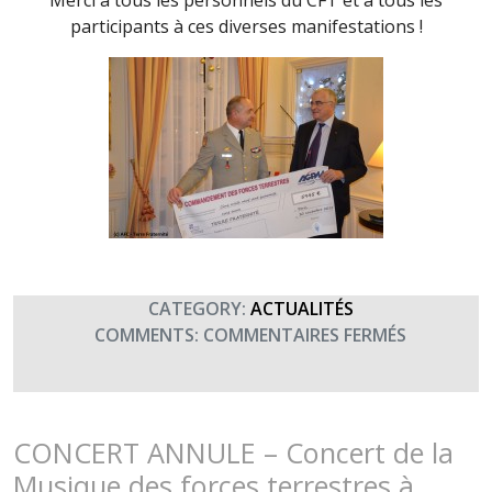
Merci à tous les personnels du CFT et à tous les
participants à ces diverses manifestations !
CATEGORY:
ACTUALITÉS
SUR
COMMENTS:
COMMENTAIRES FERMÉS
REMISE
DE
DON
DU
CONCERT ANNULE – Concert de la
COMMAN
Musique des forces terrestres à