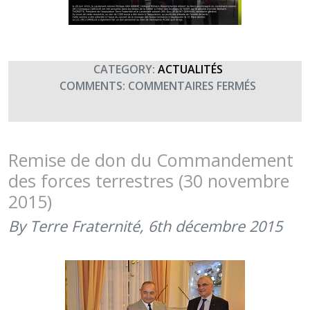
CATEGORY:
ACTUALITÉS
SUR
COMMENTS:
COMMENTAIRES FERMÉS
LA
DMD
DU
NORD
Remise de don du Commandement
SOUTIENT
des forces terrestres (30 novembre
TERRE
2015)
FRATERNI
(28
By Terre Fraternité,
6th décembre 2015
JUIN
2016)