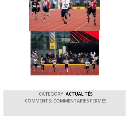
CATEGORY:
ACTUALITÉS
SUR
COMMENTS:
COMMENTAIRES FERMÉS
QUELQUE
PHOTOS
D’ATHLÉT