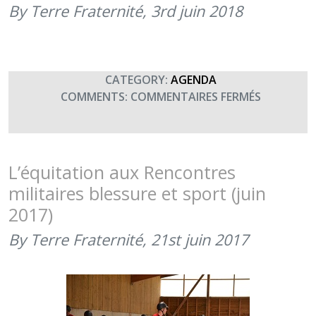
2018)
By Terre Fraternité,
3rd juin 2018
CATEGORY:
AGENDA
SUR
COMMENTS:
COMMENTAIRES FERMÉS
RENCONT
MILITAIRE
BLESSURE
ET
L’équitation aux Rencontres
SPORT
militaires blessure et sport (juin
(RMBS)
2017)
(3
AU
By Terre Fraternité,
21st juin 2017
23
JUIN)