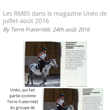
VOUS
?
Les RMBS dans le magazine Unéo de
(JANVIER
juillet-août 2016
2017)
By Terre Fraternité,
24th août 2016
Unéo, qui fait
partie (comme
Terre Fraternité)
du groupe de