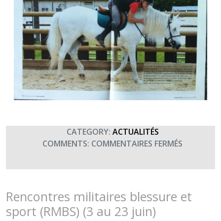
CATEGORY:
ACTUALITÉS
SUR
COMMENTS:
COMMENTAIRES FERMÉS
LES
RMBS
DANS
ARMÉES
Rencontres militaires blessure et
D’AUJOUR
sport (RMBS) (3 au 23 juin)
(JUILLET