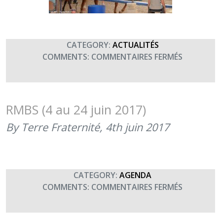
CATEGORY:
ACTUALITÉS
SUR
COMMENTS:
COMMENTAIRES FERMÉS
L’ÉQUITA
AUX
RENCONT
MILITAIRE
RMBS (4 au 24 juin 2017)
BLESSURE
By Terre Fraternité,
4th juin 2017
ET
SPORT
(JUIN
2017)
CATEGORY:
AGENDA
SUR
COMMENTS:
COMMENTAIRES FERMÉS
RMBS
(4