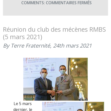
SUR
COMMENTS:
COMMENTAIRES FERMÉS
RÉTROSPE
2021
–
MARS
Réunion du club des mécènes RMBS
–
(5 mars 2021)
RÉUNION
DES
By Terre Fraternité,
24th mars 2021
MÉCÈNES
RMBS
Le 5 mars
dernier, le