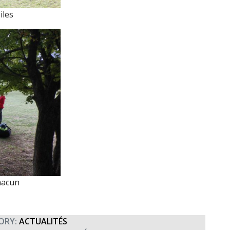
iles
hacun
ORY:
ACTUALITÉS