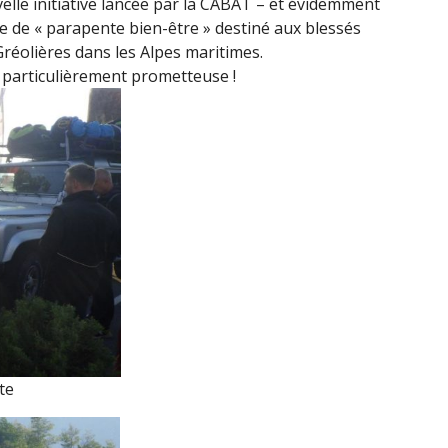
lle initiative lancée par la
CABAT
– et évidemment
ge de « parapente bien-être » destiné aux blessés
réolières dans les Alpes maritimes.
particulièrement prometteuse !
te