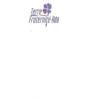
Stage « parapente bien
journée (13 octobre 2
By Terre Fraternité,
14th octo