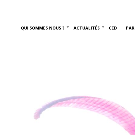
-être » de la CABAT – 1ère
021)
QUI SOMMES NOUS ?
ACTUALITÉS
CED
PAR
bre 2021