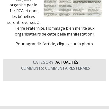
organisé par le
1er RCA et dont
les bénéfices
seront reversés à
Terre Fraternité. Hommage bien mérité aux
organisateurs de cette belle manifestation !
Pour agrandir l’article, cliquez sur la photo.
CATEGORY:
ACTUALITÉS
SUR
COMMENTS:
COMMENTAIRES FERMÉS
VAR
MATIN
REVIENT
SUR
LE
RASSEMB
DE