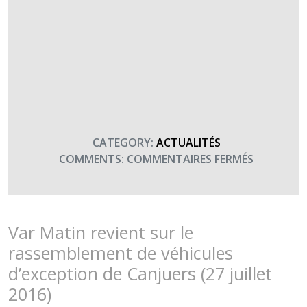
CATEGORY:
ACTUALITÉS
SUR
COMMENTS:
COMMENTAIRES FERMÉS
L’ASSOCI
AÉRIA
SOUTIENT
TERRE
Var Matin revient sur le
FRATERNI
rassemblement de véhicules
À
d’exception de Canjuers (27 juillet
CANJUERS
2016)
(17
NOVEMBR