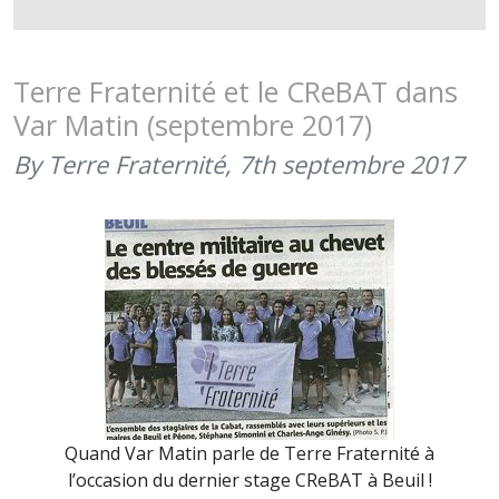
VAR
MATIN
PARLE
Terre Fraternité et le CReBAT dans
DU
Var Matin (septembre 2017)
MORAL
DES
By Terre Fraternité,
7th septembre 2017
TROUPES
Quand Var Matin parle de Terre Fraternité à
l’occasion du dernier stage CReBAT à Beuil !