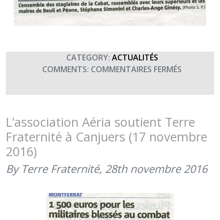
CATEGORY:
ACTUALITÉS
SUR
COMMENTS:
COMMENTAIRES FERMÉS
TERRE
FRATERNI
ET
LE
L’association Aéria soutient Terre
CREBAT
Fraternité à Canjuers (17 novembre
DANS
2016)
VAR
MATIN
By Terre Fraternité,
28th novembre 2016
(SEPTEMB
2017)