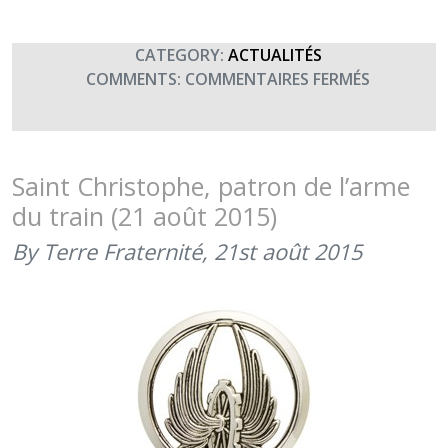
CATEGORY:
ACTUALITÉS
SUR
COMMENTS:
COMMENTAIRES FERMÉS
209ÈME
ANNIVERS
DE
LA
Saint Christophe, patron de l’arme
CRÉATION
du train (21 août 2015)
DE
L’ARME
By Terre Fraternité,
21st août 2015
DU
TRAIN
(26
MARS
2016)