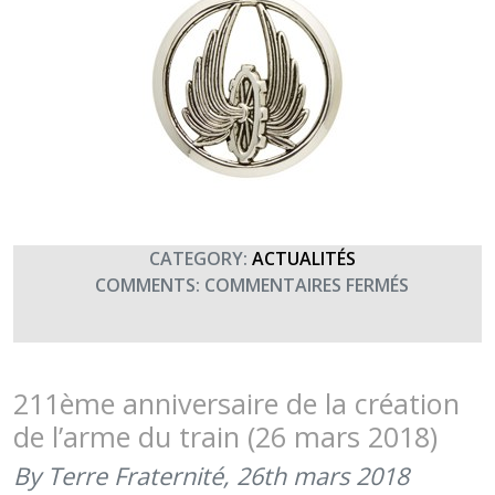
CATEGORY:
ACTUALITÉS
SUR
COMMENTS:
COMMENTAIRES FERMÉS
BON
ANNIVERS
À
L’ARME
211ème anniversaire de la création
DU
de l’arme du train (26 mars 2018)
TRAIN
(26
By Terre Fraternité,
26th mars 2018