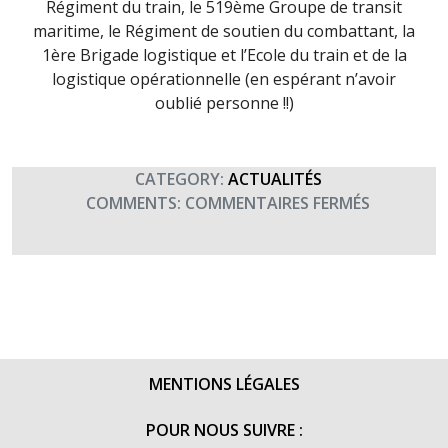
Régiment du train, le 519ème Groupe de transit
maritime, le Régiment de soutien du combattant, la
1ère Brigade logistique et l’Ecole du train et de la
logistique opérationnelle (en espérant n’avoir
oublié personne !!)
CATEGORY:
ACTUALITÉS
SUR
COMMENTS:
COMMENTAIRES FERMÉS
SAINT
CHRISTOP
PATRON
DE
L’ARME
DU
TRAIN
MENTIONS LÉGALES
(21
AOÛT
POUR NOUS SUIVRE :
2015)