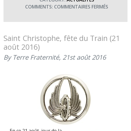
SUR
COMMENTS:
COMMENTAIRES FERMÉS
BON
ANNIVERS
À
TOUS
Saint Christophe, fête du Train (21
LES
août 2016)
« TRINGL
(MARS
By Terre Fraternité,
21st août 2016
2017)
En ce 21 août, jour de la