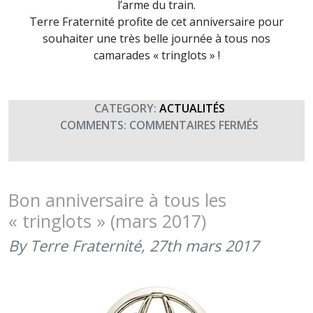
l’arme du train.
Terre Fraternité profite de cet anniversaire pour
souhaiter une très belle journée à tous nos
camarades « tringlots » !
CATEGORY:
ACTUALITÉS
SUR
COMMENTS:
COMMENTAIRES FERMÉS
211ÈME
ANNIVERS
DE
LA
Bon anniversaire à tous les
CRÉATION
« tringlots » (mars 2017)
DE
L’ARME
By Terre Fraternité,
27th mars 2017
DU
TRAIN
(26
MARS