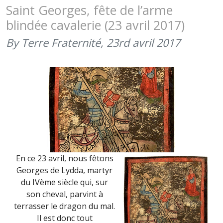
DE
Saint Georges, fête de l’arme
LA
blindée cavalerie (23 avril 2017)
7ÈME
BRIGADE
By Terre Fraternité,
23rd avril 2017
BLINDÉE
(23
JUIN
2017)
En ce 23 avril, nous fêtons
Georges de Lydda, martyr
du IVème siècle qui, sur
son cheval, parvint à
terrasser le dragon du mal.
Il est donc tout