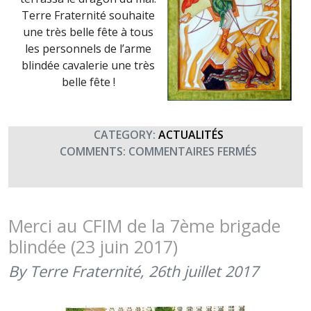
Terre Fraternité souhaite
une très belle fête à tous
les personnels de l’arme
blindée cavalerie une très
belle fête !
CATEGORY:
ACTUALITÉS
SUR
COMMENTS:
COMMENTAIRES FERMÉS
SAINT
GEORGES,
PATRON
DES
Merci au CFIM de la 7ème brigade
CAVALIER
blindée (23 juin 2017)
(23
AVRIL
By Terre Fraternité,
26th juillet 2017
2018)