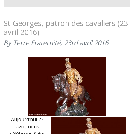
GEORGES,
FÊTE
DE
St Georges, patron des cavaliers (23
L’ARME
avril 2016)
BLINDÉE
CAVALERI
By Terre Fraternité,
23rd avril 2016
(23
AVRIL
2017)
Aujourd’hui 23
avril, nous
célébrons Saint