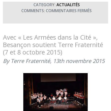
CATEGORY:
ACTUALITÉS
SUR
COMMENTS:
COMMENTAIRES FERMÉS
ST
GEORGES,
PATRON
DES
Avec « Les Armées dans la Cité »,
CAVALIER
Besançon soutient Terre Fraternité
(23
(7 et 8 octobre 2015)
AVRIL
2016)
By Terre Fraternité,
13th novembre 2015